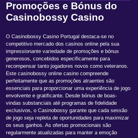
Promoções e Bónus do
Casinobossy Casino
O Casinobossy Casino Portugal destaca-se no
competitivo mercado dos casinos online pela sua
impressionante variedade de promoções e bónus
generosos, concebidos especificamente para
recompensar tanto jogadores novos como veteranos.
Este casinobossy online casino compreende
perfeitamente que as promoções atraentes são
essenciais para proporcionar uma experiência de jogo
envolvente e gratificante. Desde bónus de boas-
vindas substanciais até programas de fidelidade
exclusivos, o Casinobossy garante que cada sessão
de jogo seja repleta de oportunidades para maximizar
os seus ganhos. As ofertas promocionais são
regularmente atualizadas para manter a emoção