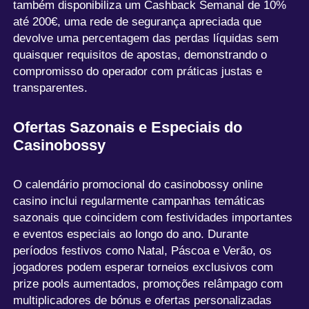
também disponibiliza um Cashback Semanal de 10%
até 200€, uma rede de segurança apreciada que
devolve uma percentagem das perdas líquidas sem
quaisquer requisitos de apostas, demonstrando o
compromisso do operador com práticas justas e
transparentes.
Ofertas Sazonais e Especiais do
Casinobossy
O calendário promocional do casinobossy online
casino inclui regularmente campanhas temáticas
sazonais que coincidem com festividades importantes
e eventos especiais ao longo do ano. Durante
períodos festivos como Natal, Páscoa e Verão, os
jogadores podem esperar torneios exclusivos com
prize pools aumentados, promoções relâmpago com
multiplicadores de bónus e ofertas personalizadas