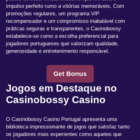
impulso perfeito rumo a vitórias memoráveis. Com
promoções regulares, um programa VIP
recompensador e um compromisso inabalável com
práticas seguras e transparentes, o Casinobossy
estabelece-se como a escolha preferencial para
jogadores portugueses que valorizam qualidade,
generosidade e entretenimento responsável.
Get Bonus
Jogos em Destaque no
Casinobossy Casino
O Casinobossy Casino Portugal apresenta uma
biblioteca impressionante de jogos que satisfaz tanto
os jogadores mais experientes como aqueles que