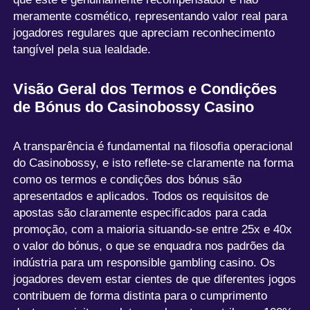
meramente cosmético, representando valor real para
jogadores regulares que apreciam reconhecimento
tangível pela sua lealdade.
Visão Geral dos Termos e Condições
de Bónus do Casinobossy Casino
A transparência é fundamental na filosofia operacional
do Casinobossy, e isto reflete-se claramente na forma
como os termos e condições dos bónus são
apresentados e aplicados. Todos os requisitos de
apostas são claramente especificados para cada
promoção, com a maioria situando-se entre 25x e 40x
o valor do bónus, o que se enquadra nos padrões da
indústria para um responsible gambling casino. Os
jogadores devem estar cientes de que diferentes jogos
contribuem de forma distinta para o cumprimento