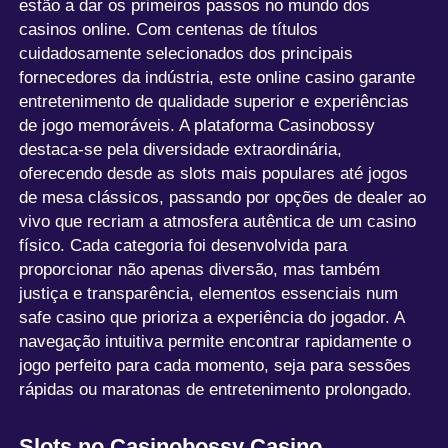
estão a dar os primeiros passos no mundo dos
casinos online. Com centenas de títulos
cuidadosamente selecionados dos principais
fornecedores da indústria, este online casino garante
entretenimento de qualidade superior e experiências
de jogo memoráveis. A plataforma Casinobossy
destaca-se pela diversidade extraordinária,
oferecendo desde as slots mais populares até jogos
de mesa clássicos, passando por opções de dealer ao
vivo que recriam a atmosfera autêntica de um casino
físico. Cada categoria foi desenvolvida para
proporcionar não apenas diversão, mas também
justiça e transparência, elementos essenciais num
safe casino que prioriza a experiência do jogador. A
navegação intuitiva permite encontrar rapidamente o
jogo perfeito para cada momento, seja para sessões
rápidas ou maratonas de entretenimento prolongado.
Slots no Casinobossy Casino