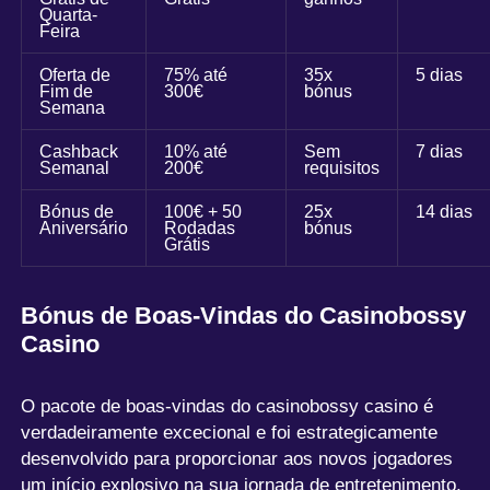
Quarta-
Feira
Oferta de
75% até
35x
5 dias
Fim de
300€
bónus
Semana
Cashback
10% até
Sem
7 dias
Semanal
200€
requisitos
Bónus de
100€ + 50
25x
14 dias
Aniversário
Rodadas
bónus
Grátis
Bónus de Boas-Vindas do Casinobossy
Casino
O pacote de boas-vindas do casinobossy casino é
verdadeiramente excecional e foi estrategicamente
desenvolvido para proporcionar aos novos jogadores
um início explosivo na sua jornada de entretenimento.