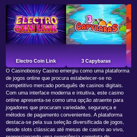
Play now
Play now
Electro Coin Link
3 Capybaras
O Casinobossy Casino emergiu como uma plataforma
de jogos online que procura estabelecer-se no
competitivo mercado português de casinos digitais.
Com uma interface moderna e intuitiva, este casino
online apresenta-se como uma opção atraente para
jogadores que procuram variedade, segurança e
métodos de pagamento convenientes. A plataforma
destaca-se pela sua seleção diversificada de jogos,
desde slots clássicas até mesas de casino ao vivo,
proporcionando uma experiência completa de