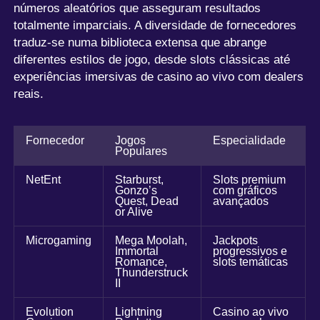
números aleatórios que asseguram resultados
totalmente imparciais. A diversidade de fornecedores
traduz-se numa biblioteca extensa que abrange
diferentes estilos de jogo, desde slots clássicas até
experiências imersivas de casino ao vivo com dealers
reais.
Fornecedor
Jogos
Especialidade
Populares
NetEnt
Starburst,
Slots premium
Gonzo’s
com gráficos
Quest, Dead
avançados
or Alive
Microgaming
Mega Moolah,
Jackpots
Immortal
progressivos e
Romance,
slots temáticas
Thunderstruck
II
Evolution
Lightning
Casino ao vivo