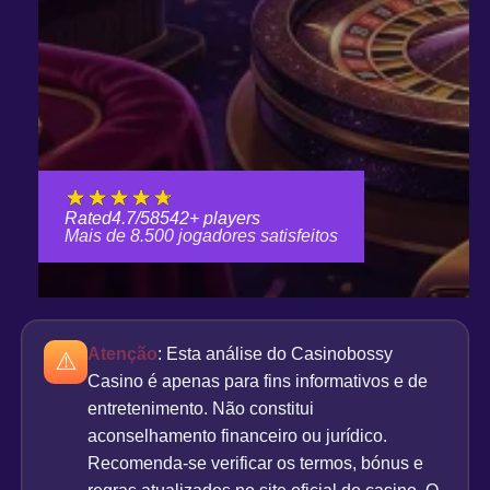
Rated
4.7
/
5
8542
+ players
Mais de 8.500 jogadores satisfeitos
Atenção
: Esta análise do Casinobossy
⚠️
Casino é apenas para fins informativos e de
entretenimento. Não constitui
aconselhamento financeiro ou jurídico.
Recomenda-se verificar os termos, bónus e