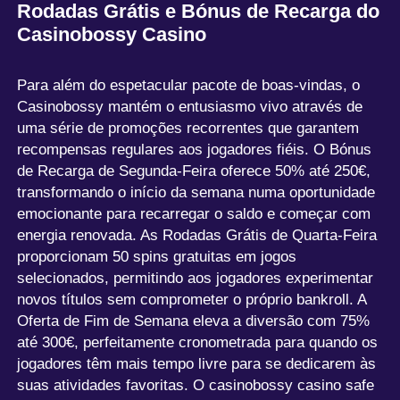
Rodadas Grátis e Bónus de Recarga do
Casinobossy Casino
Para além do espetacular pacote de boas-vindas, o
Casinobossy mantém o entusiasmo vivo através de
uma série de promoções recorrentes que garantem
recompensas regulares aos jogadores fiéis. O Bónus
de Recarga de Segunda-Feira oferece 50% até 250€,
transformando o início da semana numa oportunidade
emocionante para recarregar o saldo e começar com
energia renovada. As Rodadas Grátis de Quarta-Feira
proporcionam 50 spins gratuitas em jogos
selecionados, permitindo aos jogadores experimentar
novos títulos sem comprometer o próprio bankroll. A
Oferta de Fim de Semana eleva a diversão com 75%
até 300€, perfeitamente cronometrada para quando os
jogadores têm mais tempo livre para se dedicarem às
suas atividades favoritas. O casinobossy casino safe