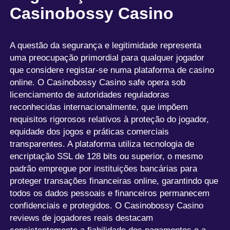
Casinobossy Casino
A questão da segurança e legitimidade representa
uma preocupação primordial para qualquer jogador
que considere registar-se numa plataforma de casino
online. O Casinobossy Casino safe opera sob
licenciamento de autoridades reguladoras
reconhecidas internacionalmente, que impõem
requisitos rigorosos relativos à proteção do jogador,
equidade dos jogos e práticas comerciais
transparentes. A plataforma utiliza tecnologia de
encriptação SSL de 128 bits ou superior, o mesmo
padrão empregue por instituições bancárias para
proteger transações financeiras online, garantindo que
todos os dados pessoais e financeiros permanecem
confidenciais e protegidos. O Casinobossy Casino
reviews de jogadores reais destacam