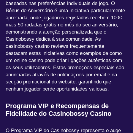
baseadas nas preferências individuais de jogo. O
Bónus de Aniversário é uma iniciativa particularmente
apreciada, onde jogadores registados recebem 100€
mais 50 rodadas grátis no mês do seu aniversário,
demonstrando a atenção personalizada que o
Casinobossy dedica à sua comunidade. As
casinobossy casino reviews frequentemente
destacam estas iniciativas como exemplos de como
um online casino pode criar ligações autênticas com
os seus utilizadores. Estas promoções especiais são
anunciadas através de notificações por email e na
secção promocional do website, garantindo que
nenhum jogador perde oportunidades valiosas.
Programa VIP e Recompensas de
Fidelidade do Casinobossy Casino
O Programa VIP do Casinobossy representa o auge