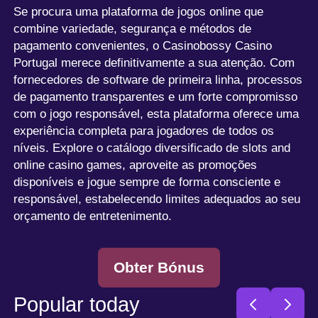
Se procura uma plataforma de jogos online que
combine variedade, segurança e métodos de
pagamento convenientes, o Casinobossy Casino
Portugal merece definitivamente a sua atenção. Com
fornecedores de software de primeira linha, processos
de pagamento transparentes e um forte compromisso
com o jogo responsável, esta plataforma oferece uma
experiência completa para jogadores de todos os
níveis. Explore o catálogo diversificado de slots and
online casino games, aproveite as promoções
disponíveis e jogue sempre de forma consciente e
responsável, estabelecendo limites adequados ao seu
orçamento de entretenimento.
Obter Bónus
Popular today