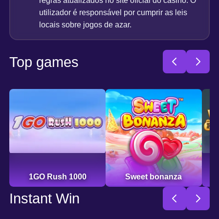
regras atualizados no site oficial do casino. O
utilizador é responsável por cumprir as leis
locais sobre jogos de azar.
Top games
Play now
Play now
1GO Rush 1000
Sweet bonanza
Instant Win