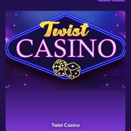
Play now
Twist Casino