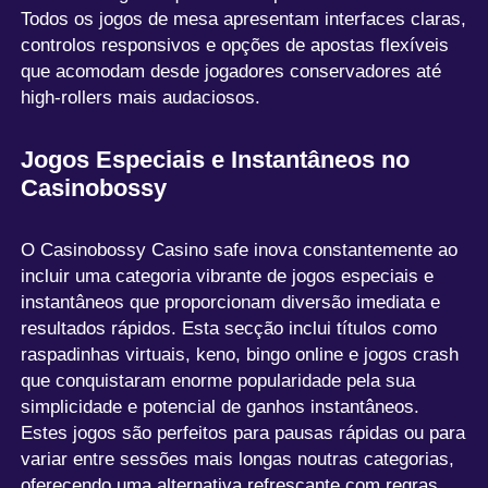
Todos os jogos de mesa apresentam interfaces claras,
controlos responsivos e opções de apostas flexíveis
que acomodam desde jogadores conservadores até
high-rollers mais audaciosos.
Jogos Especiais e Instantâneos no
Casinobossy
O Casinobossy Casino safe inova constantemente ao
incluir uma categoria vibrante de jogos especiais e
instantâneos que proporcionam diversão imediata e
resultados rápidos. Esta secção inclui títulos como
raspadinhas virtuais, keno, bingo online e jogos crash
que conquistaram enorme popularidade pela sua
simplicidade e potencial de ganhos instantâneos.
Estes jogos são perfeitos para pausas rápidas ou para
variar entre sessões mais longas noutras categorias,
oferecendo uma alternativa refrescante com regras