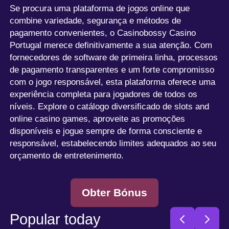
Se procura uma plataforma de jogos online que
combine variedade, segurança e métodos de
pagamento convenientes, o Casinobossy Casino
Portugal merece definitivamente a sua atenção. Com
fornecedores de software de primeira linha, processos
de pagamento transparentes e um forte compromisso
com o jogo responsável, esta plataforma oferece uma
experiência completa para jogadores de todos os
níveis. Explore o catálogo diversificado de slots and
online casino games, aproveite as promoções
disponíveis e jogue sempre de forma consciente e
responsável, estabelecendo limites adequados ao seu
orçamento de entretenimento.
Obter Bónus
Popular today