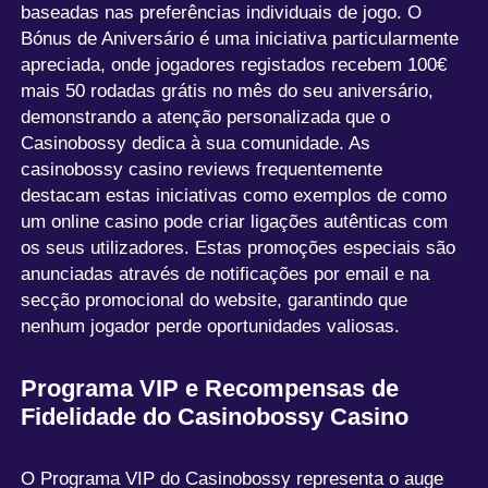
baseadas nas preferências individuais de jogo. O
Bónus de Aniversário é uma iniciativa particularmente
apreciada, onde jogadores registados recebem 100€
mais 50 rodadas grátis no mês do seu aniversário,
demonstrando a atenção personalizada que o
Casinobossy dedica à sua comunidade. As
casinobossy casino reviews frequentemente
destacam estas iniciativas como exemplos de como
um online casino pode criar ligações autênticas com
os seus utilizadores. Estas promoções especiais são
anunciadas através de notificações por email e na
secção promocional do website, garantindo que
nenhum jogador perde oportunidades valiosas.
Programa VIP e Recompensas de
Fidelidade do Casinobossy Casino
O Programa VIP do Casinobossy representa o auge