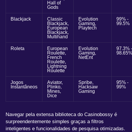
Hall of
Gods
Blackjack
Classic
Evolution
99% -
Blackjack,
Gaming,
99.5%
European
Playtech
Blackjack,
Multihand
Roleta
European
Evolution
97.3% 
Roulette,
Gaming,
98.65
French
NetEnt
Roulette,
Lightning
Roulette
Jogos
Aviator,
Spribe,
95% -
Instantâneos
Plinko,
Hacksaw
99%
Mines,
Gaming
Dice
Navegar pela extensa biblioteca do Casinobossy é
surpreendentemente simples graças a filtros
inteligentes e funcionalidades de pesquisa otimizadas.