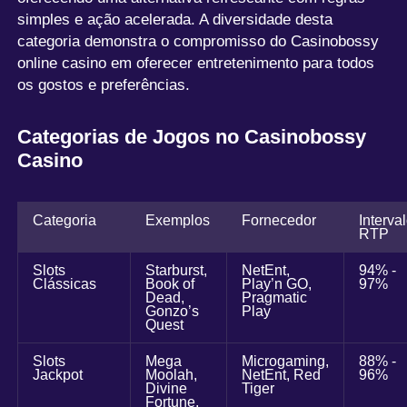
simples e ação acelerada. A diversidade desta
categoria demonstra o compromisso do Casinobossy
online casino em oferecer entretenimento para todos
os gostos e preferências.
Categorias de Jogos no Casinobossy
Casino
Categoria
Exemplos
Fornecedor
Interva
RTP
Slots
Starburst,
NetEnt,
94% -
Clássicas
Book of
Play’n GO,
97%
Dead,
Pragmatic
Gonzo’s
Play
Quest
Slots
Mega
Microgaming,
88% -
Jackpot
Moolah,
NetEnt, Red
96%
Divine
Tiger
Fortune,