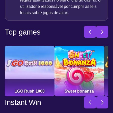
regras atualizados no site oficial do casino. O
utilizador é responsável por cumprir as leis
locais sobre jogos de azar.
Top games
Play now
Play now
1GO Rush 1000
Sweet bonanza
Instant Win