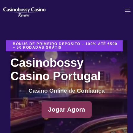
BÓNUS DE PRIMEIRO DEPÓSITO – 100% ATÉ €500
+ 50 RODADAS GRÁTIS
Casinobossy
Casino Portugal
Casino Online de Confiança
Jogar Agora