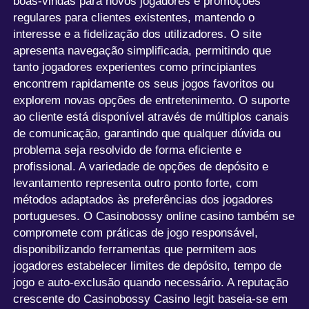
boas-vindas para novos jogadores e promoções
regulares para clientes existentes, mantendo o
interesse e a fidelização dos utilizadores. O site
apresenta navegação simplificada, permitindo que
tanto jogadores experientes como principiantes
encontrem rapidamente os seus jogos favoritos ou
explorem novas opções de entretenimento. O suporte
ao cliente está disponível através de múltiplos canais
de comunicação, garantindo que qualquer dúvida ou
problema seja resolvido de forma eficiente e
profissional. A variedade de opções de depósito e
levantamento representa outro ponto forte, com
métodos adaptados às preferências dos jogadores
portugueses. O Casinobossy online casino também se
compromete com práticas de jogo responsável,
disponibilizando ferramentas que permitem aos
jogadores estabelecer limites de depósito, tempo de
jogo e auto-exclusão quando necessário. A reputação
crescente do Casinobossy Casino legit baseia-se em