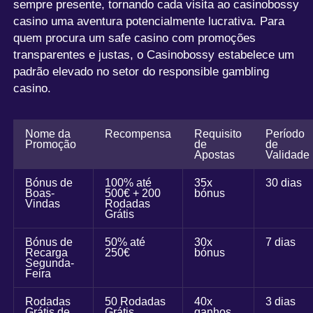
sempre presente, tornando cada visita ao casinobossy
casino uma aventura potencialmente lucrativa. Para
quem procura um safe casino com promoções
transparentes e justas, o Casinobossy estabelece um
padrão elevado no setor do responsible gambling
casino.
Nome da
Recompensa
Requisito
Período
Promoção
de
de
Apostas
Validade
Bónus de
100% até
35x
30 dias
Boas-
500€ + 200
bónus
Vindas
Rodadas
Grátis
Bónus de
50% até
30x
7 dias
Recarga
250€
bónus
Segunda-
Feira
Rodadas
50 Rodadas
40x
3 dias
Grátis de
Grátis
ganhos