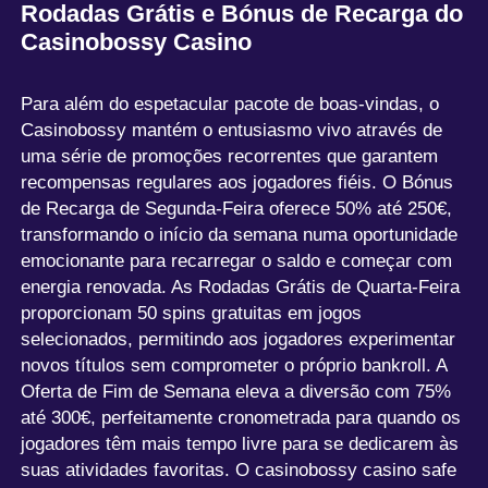
Rodadas Grátis e Bónus de Recarga do
Casinobossy Casino
Para além do espetacular pacote de boas-vindas, o
Casinobossy mantém o entusiasmo vivo através de
uma série de promoções recorrentes que garantem
recompensas regulares aos jogadores fiéis. O Bónus
de Recarga de Segunda-Feira oferece 50% até 250€,
transformando o início da semana numa oportunidade
emocionante para recarregar o saldo e começar com
energia renovada. As Rodadas Grátis de Quarta-Feira
proporcionam 50 spins gratuitas em jogos
selecionados, permitindo aos jogadores experimentar
novos títulos sem comprometer o próprio bankroll. A
Oferta de Fim de Semana eleva a diversão com 75%
até 300€, perfeitamente cronometrada para quando os
jogadores têm mais tempo livre para se dedicarem às
suas atividades favoritas. O casinobossy casino safe