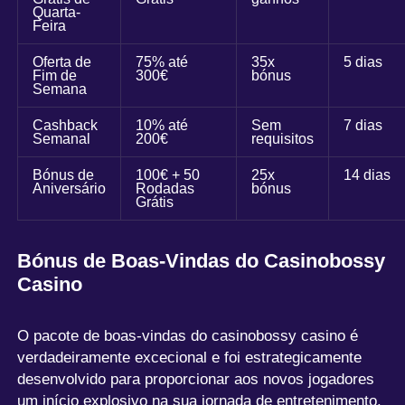
Quarta-
Feira
Oferta de
75% até
35x
5 dias
Fim de
300€
bónus
Semana
Cashback
10% até
Sem
7 dias
Semanal
200€
requisitos
Bónus de
100€ + 50
25x
14 dias
Aniversário
Rodadas
bónus
Grátis
Bónus de Boas-Vindas do Casinobossy
Casino
O pacote de boas-vindas do casinobossy casino é
verdadeiramente excecional e foi estrategicamente
desenvolvido para proporcionar aos novos jogadores
um início explosivo na sua jornada de entretenimento.