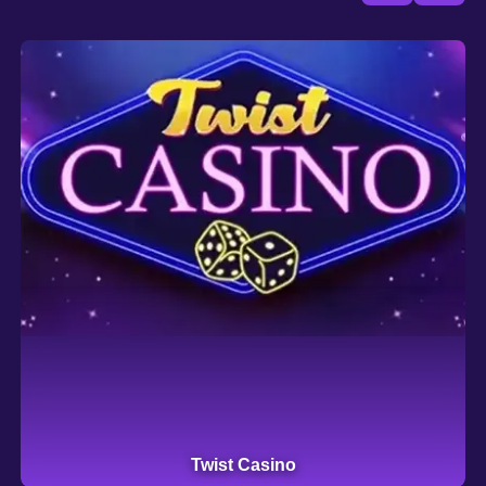
Play now
Twist Casino